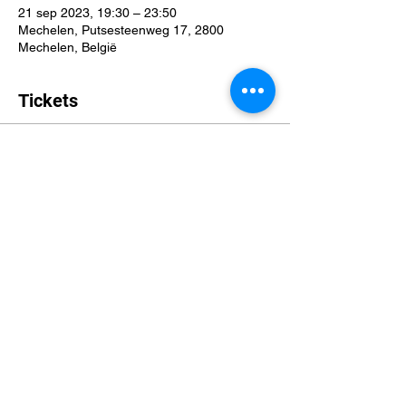
21 sep 2023, 19:30 – 23:50
Mechelen, Putsesteenweg 17, 2800
Mechelen, België
Tickets
Verkoop geëindigd op
Soort ticket
Vampire; The Eternal Struggle
Prijs
€ 0,00
Deel dit evenement