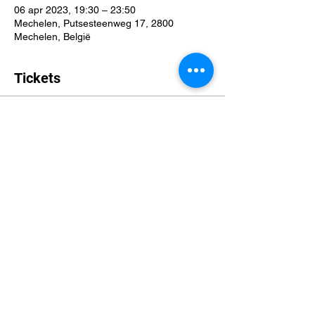
06 apr 2023, 19:30 – 23:50
Mechelen, Putsesteenweg 17, 2800
Mechelen, België
Tickets
Verkoop geëindigd op
Soort ticket
Vampire; The Eternal Struggle
Prijs
€ 0,00
Deel dit evenement