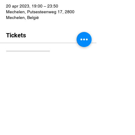
20 apr 2023, 19:00 – 23:50
Mechelen, Putsesteenweg 17, 2800
Mechelen, België
Tickets
Verkoop geëindigd op
Soort ticket
Tabletop Community Mechelen
Meer info
Prijs
€ 0,00
Deel dit evenement