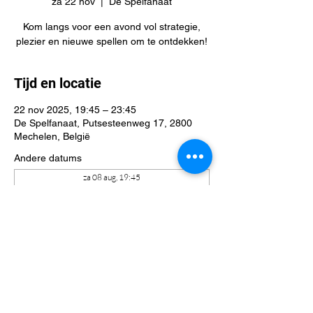
za 22 nov
  |  
De Spelfanaat
Kom langs voor een avond vol strategie,
plezier en nieuwe spellen om te ontdekken!
Tijd en locatie
22 nov 2025, 19:45 – 23:45
De Spelfanaat, Putsesteenweg 17, 2800
Mechelen, België
Andere datums
za 08 aug, 19:45
za 15 aug, 19:45
za 22 aug, 19:45
Bekijk alle 42 datums
Deel dit evenement