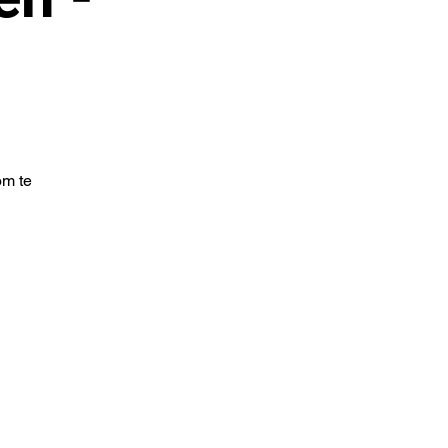
om te