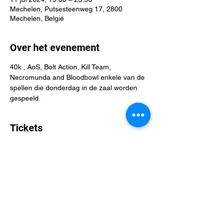
Mechelen, Putsesteenweg 17, 2800
Mechelen, België
Over het evenement
40k , AoS, Bolt Action, Kill Team, 
Necromunda and Bloodbowl enkele van de 
spellen die donderdag in de zaal worden 
gespeeld. 
Tickets
Verkoop geëindigd op
Soort ticket
Miniature Mad Men
Meer info