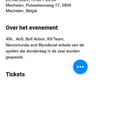
Mechelen, Putsesteenweg 17, 2800
Mechelen, België
Over het evenement
40k , AoS, Bolt Action, Kill Team, 
Necromunda and Bloodbowl enkele van de 
spellen die donderdag in de zaal worden 
gespeeld. 
Tickets
Verkoop geëindigd op
Soort ticket
Miniature Mad Men
Meer info