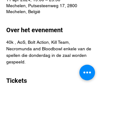
Mechelen, Putsesteenweg 17, 2800
Mechelen, België
Over het evenement
40k , AoS, Bolt Action, Kill Team, 
Necromunda and Bloodbowl enkele van de 
spellen die donderdag in de zaal worden 
gespeeld. 
Tickets
Verkoop geëindigd op
Soort ticket
Miniature Mad Men
Meer info