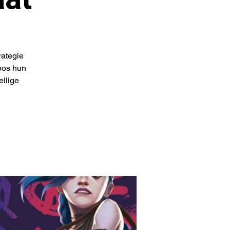
rategie
oos hun
ellige