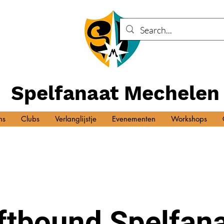
Spelfanaat Mechelen
ns
Clubs
Verlanglijstje
Evenementen
Workshops
ftbound Spelfan