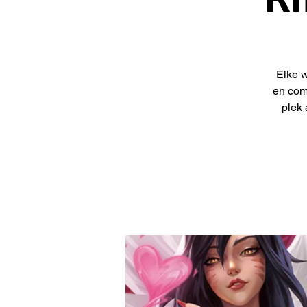
Elke w
en com
plek 