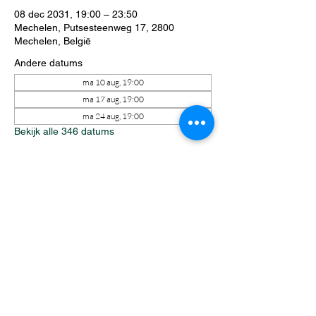
08 dec 2031, 19:00 – 23:50
Mechelen, Putsesteenweg 17, 2800
Mechelen, België
Andere datums
ma 10 aug, 19:00
ma 17 aug, 19:00
ma 24 aug, 19:00
Bekijk alle 346 datums
Over het evenement
Elke maandagavond staat Riftbound 
centraal tijdens een avond vol spanning, 
strategie en competitie. Zowel ervaren 
spelers als nieuwkomers vinden moeiteloos 
hun plek aan tafel. Intense matches, 
onverwachte wendingen en een gezellige 
sfeer zorgen ervoor dat iedereen zich 
welkom voelt.