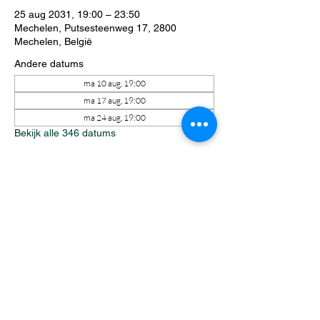
25 aug 2031, 19:00 – 23:50
Mechelen, Putsesteenweg 17, 2800
Mechelen, België
Andere datums
ma 10 aug, 19:00
ma 17 aug, 19:00
ma 24 aug, 19:00
Bekijk alle 346 datums
Over het evenement
Elke maandagavond staat Riftbound 
centraal tijdens een avond vol spanning, 
strategie en competitie. Zowel ervaren 
spelers als nieuwkomers vinden moeiteloos 
hun plek aan tafel. Intense matches, 
onverwachte wendingen en een gezellige 
sfeer zorgen ervoor dat iedereen zich 
welkom voelt.