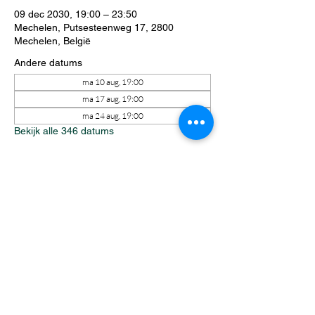
09 dec 2030, 19:00 – 23:50
Mechelen, Putsesteenweg 17, 2800
Mechelen, België
Andere datums
ma 10 aug, 19:00
ma 17 aug, 19:00
ma 24 aug, 19:00
Bekijk alle 346 datums
Over het evenement
Elke maandagavond staat Riftbound 
centraal tijdens een avond vol spanning, 
strategie en competitie. Zowel ervaren 
spelers als nieuwkomers vinden moeiteloos 
hun plek aan tafel. Intense matches, 
onverwachte wendingen en een gezellige 
sfeer zorgen ervoor dat iedereen zich 
welkom voelt.