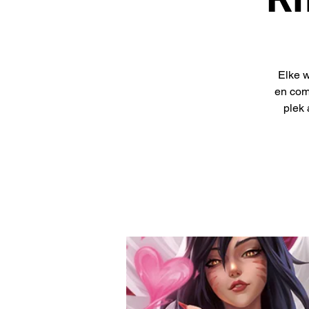
Elke w
en com
plek 