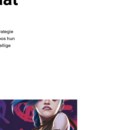
rategie
oos hun
ellige