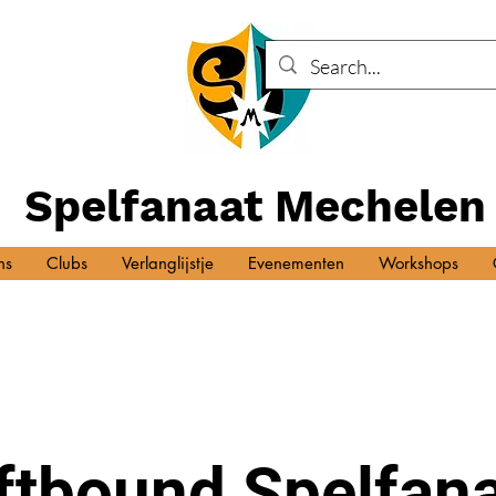
Spelfanaat Mechelen
ns
Clubs
Verlanglijstje
Evenementen
Workshops
ftbound Spelfan