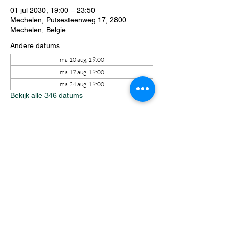
01 jul 2030, 19:00 – 23:50
Mechelen, Putsesteenweg 17, 2800
Mechelen, België
Andere datums
ma 10 aug, 19:00
ma 17 aug, 19:00
ma 24 aug, 19:00
Bekijk alle 346 datums
Over het evenement
Elke maandagavond staat Riftbound 
centraal tijdens een avond vol spanning, 
strategie en competitie. Zowel ervaren 
spelers als nieuwkomers vinden moeiteloos 
hun plek aan tafel. Intense matches, 
onverwachte wendingen en een gezellige 
sfeer zorgen ervoor dat iedereen zich 
welkom voelt.