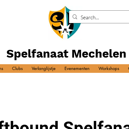
Spelfanaat Mechelen
ns
Clubs
Verlanglijstje
Evenementen
Workshops
ftbound Spelfan