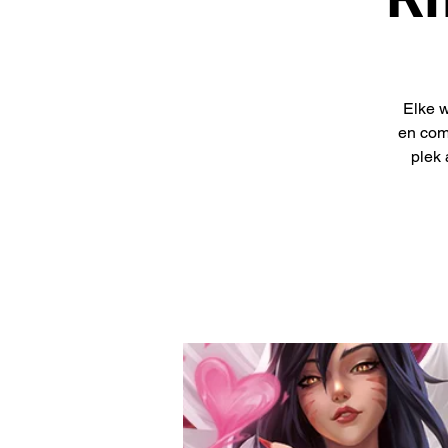
Elke w
en com
plek 