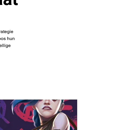
rategie
oos hun
ellige