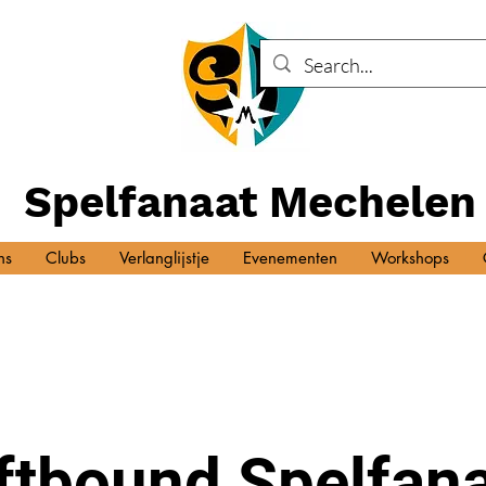
Spelfanaat Mechelen
ns
Clubs
Verlanglijstje
Evenementen
Workshops
ftbound Spelfan