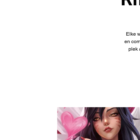
Elke w
en com
plek 