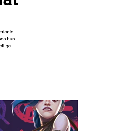
rategie
oos hun
ellige