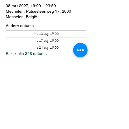
08 mrt 2027, 19:00 – 23:50
Mechelen, Putsesteenweg 17, 2800
Mechelen, België
Andere datums
ma 10 aug, 19:00
ma 17 aug, 19:00
ma 24 aug, 19:00
Bekijk alle 346 datums
Over het evenement
Elke maandagavond staat Riftbound 
centraal tijdens een avond vol spanning, 
strategie en competitie. Zowel ervaren 
spelers als nieuwkomers vinden moeiteloos 
hun plek aan tafel. Intense matches, 
onverwachte wendingen en een gezellige 
sfeer zorgen ervoor dat iedereen zich 
welkom voelt.