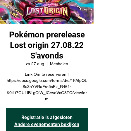
Pokémon prerelease
Lost origin 27.08.22
S'avonds
za 27 aug
  |  
Mechelen
Link Om te reserveren!!
https://docs.google.com/forms/d/e/1FAIpQL
Sc3hYVRaFs-5sFz_R461-
K0i1t7GU1IB1gCtW_ICevoVcG3TQ/viewfor
m
Registratie is afgesloten
Andere evenementen bekijken