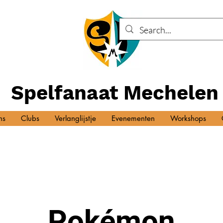
Spelfanaat Mechelen
ns
Clubs
Verlanglijstje
Evenementen
Workshops
Pokémon