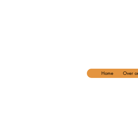
Home
Over o