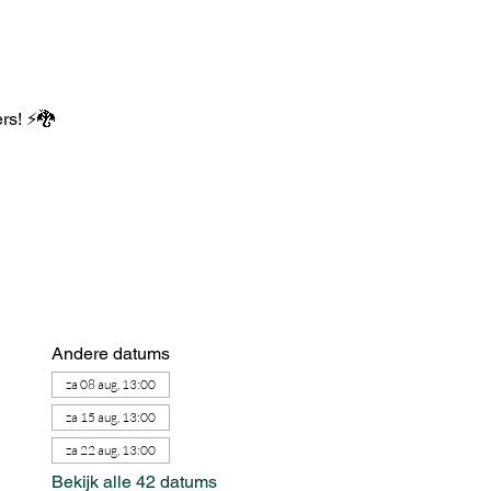
ers! ⚡🐉
Andere datums
za 08 aug, 13:00
za 15 aug, 13:00
za 22 aug, 13:00
Bekijk alle 42 datums