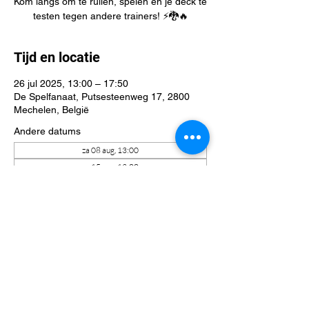
Kom langs om te ruilen, spelen en je deck te
testen tegen andere trainers! ⚡🐉🔥
Tijd en locatie
26 jul 2025, 13:00 – 17:50
De Spelfanaat, Putsesteenweg 17, 2800
Mechelen, België
Andere datums
za 08 aug, 13:00
za 15 aug, 13:00
za 22 aug, 13:00
Bekijk alle 42 datums
Deel dit evenement