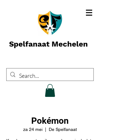
Spelfanaat Mechelen
Pokémon
za 24 mei
  |  
De Spelfanaat