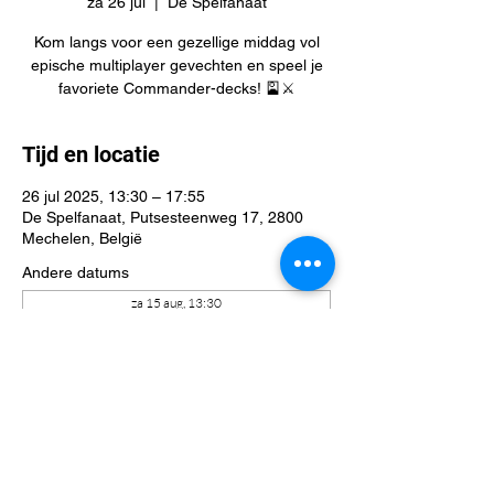
za 26 jul
  |  
De Spelfanaat
Kom langs voor een gezellige middag vol
epische multiplayer gevechten en speel je
favoriete Commander-decks! 🎴⚔️
Tijd en locatie
26 jul 2025, 13:30 – 17:55
De Spelfanaat, Putsesteenweg 17, 2800
Mechelen, België
Andere datums
za 15 aug, 13:30
za 22 aug, 13:30
za 29 aug, 13:30
Bekijk alle 41 datums
Deel dit evenement