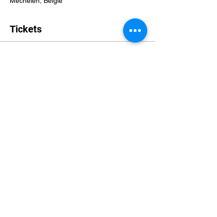
Mechelen, België
Tickets
Verkoop geëindigd op
Soort ticket
Miniaturenavond
Prijs
€ 0,00
Deel dit evenement