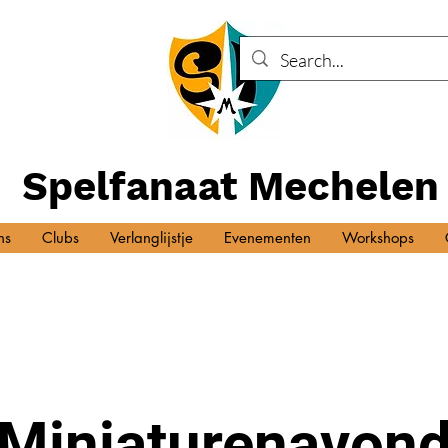
Spelfanaat Mechelen
ns
Clubs
Verlanglijstje
Evenementen
Workshops
Miniaturenavon