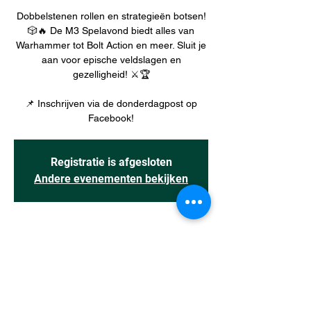
Dobbelstenen rollen en strategieën botsen!
🎲🔥 De M3 Spelavond biedt alles van
Warhammer tot Bolt Action en meer. Sluit je
aan voor epische veldslagen en
gezelligheid! ⚔️🏆
📌 Inschrijven via de donderdagpost op
Facebook!
Registratie is afgesloten
Andere evenementen bekijken
Tijd en locatie
10 mrt 2027, 19:00 – 23:50
De Spelfanaat, Putsesteenweg 17, 2800
Mechelen, België