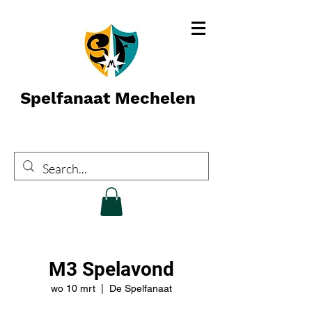
Spelfanaat Mechelen
M3 Spelavond
wo 10 mrt
  |  
De Spelfanaat