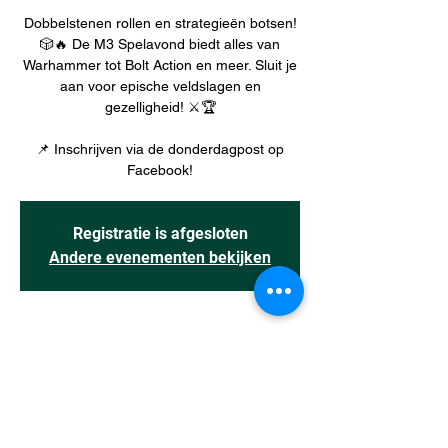
Dobbelstenen rollen en strategieën botsen!
🎲🔥 De M3 Spelavond biedt alles van
Warhammer tot Bolt Action en meer. Sluit je
aan voor epische veldslagen en
gezelligheid! ⚔️🏆
📌 Inschrijven via de donderdagpost op
Facebook!
Registratie is afgesloten
Andere evenementen bekijken
Tijd en locatie
17 feb 2027, 19:00 – 23:50
De Spelfanaat, Putsesteenweg 17, 2800
Mechelen, België