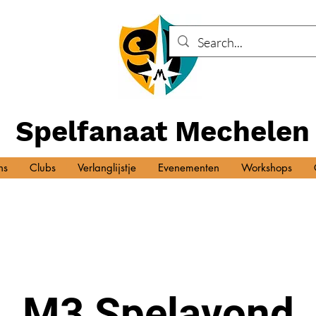
Spelfanaat Mechelen
ns
Clubs
Verlanglijstje
Evenementen
Workshops
M3 Spelavond