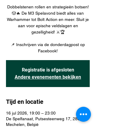
Dobbelstenen rollen en strategieën botsen!
🎲🔥 De M3 Spelavond biedt alles van
Warhammer tot Bolt Action en meer. Sluit je
aan voor epische veldslagen en
gezelligheid! ⚔️🏆
📌 Inschrijven via de donderdagpost op
Facebook!
Registratie is afgesloten
Andere evenementen bekijken
Tijd en locatie
16 jul 2026, 19:00 – 23:00
De Spelfanaat, Putsesteenweg 17, 2800
Mechelen, België
Andere datums