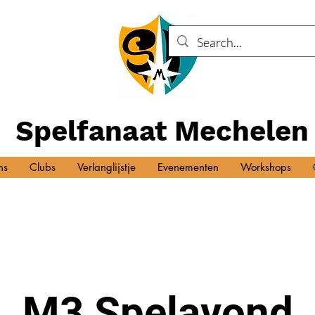
Spelfanaat Mechelen
ns
Clubs
Verlanglijstje
Evenementen
Workshops
M3 Spelavond