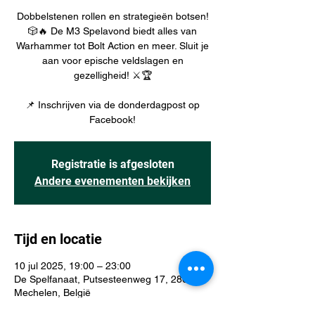
Dobbelstenen rollen en strategieën botsen!
🎲🔥 De M3 Spelavond biedt alles van
Warhammer tot Bolt Action en meer. Sluit je
aan voor epische veldslagen en
gezelligheid! ⚔️🏆
📌 Inschrijven via de donderdagpost op
Facebook!
Registratie is afgesloten
Andere evenementen bekijken
Tijd en locatie
10 jul 2025, 19:00 – 23:00
De Spelfanaat, Putsesteenweg 17, 2800
Mechelen, België
Andere datums