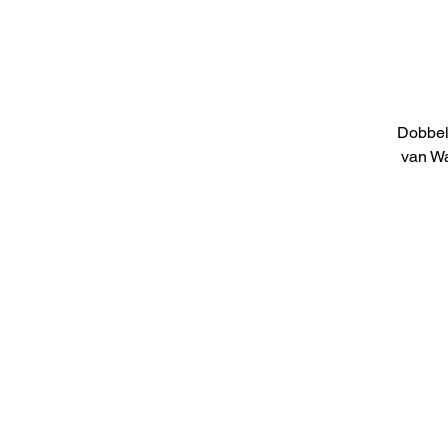
Dobbel
van Wa