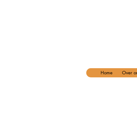
Home
Over o