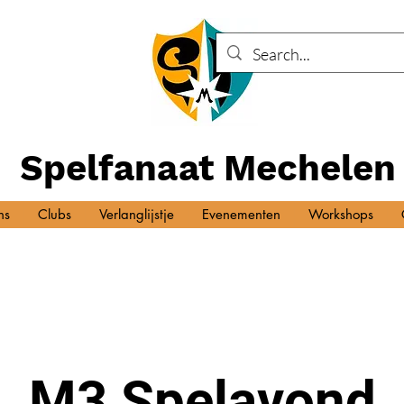
Spelfanaat Mechelen
ns
Clubs
Verlanglijstje
Evenementen
Workshops
M3 Spelavond