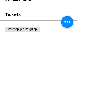
Mechelen, België
Tickets
Verkoop geëindigd op
Soort ticket
Lorcana Free to Play
Meer info
Prijs
€ 0,00
Deel dit evenement