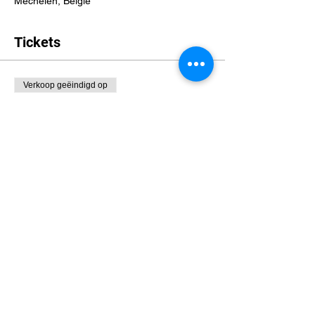
Mechelen, België
Tickets
Verkoop geëindigd op
Soort ticket
Lorcana Free to Play
Meer info
Prijs
€ 0,00
Deel dit evenement