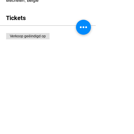
Mechelen, België
Tickets
Verkoop geëindigd op
Soort ticket
Lorcana Free to Play
Meer info
Prijs
€ 0,00
Deel dit evenement