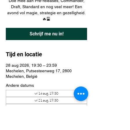
Doe mee aan Pre-releases, Commander,
Draft, Standard en nog veel meer! Een
avond vol magie, strategie en gezelligheid.
🔥🎴
Schrijf me nu in!
Tijd en locatie
28 aug 2026, 19:30 – 23:59
Mechelen, Putsesteenweg 17, 2800
Mechelen, België
Andere datums
vr 14 aug, 19:30
vr 21 aug, 19:30
vr 04 sep, 19:30
Bekijk alle 41 datums
Schrijf me nu in!