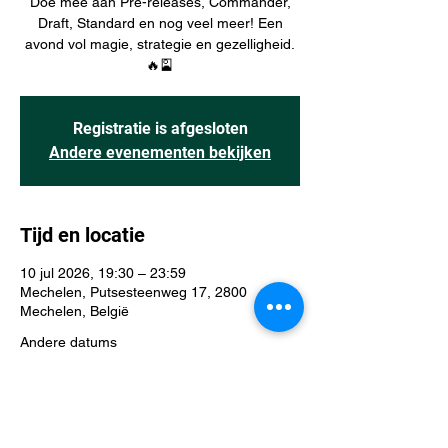
Doe mee aan Pre-releases, Commander,
Draft, Standard en nog veel meer! Een
avond vol magie, strategie en gezelligheid.
🔥🎴
Registratie is afgesloten
Andere evenementen bekijken
Tijd en locatie
10 jul 2026, 19:30 – 23:59
Mechelen, Putsesteenweg 17, 2800
Mechelen, België
Andere datums
vr 14 aug, 19:30
vr 21 aug, 19:30
vr 28 aug, 19:30
Bekijk alle 41 datums