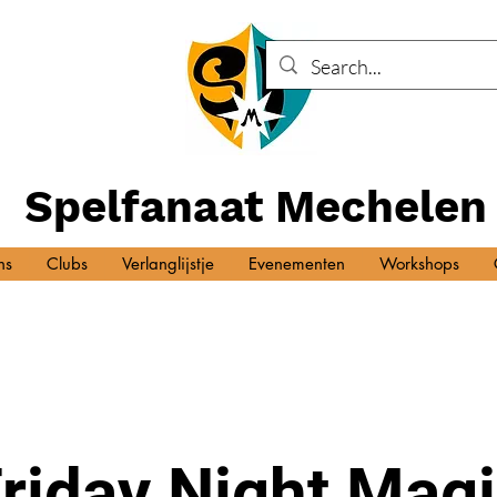
Spelfanaat Mechelen
ns
Clubs
Verlanglijstje
Evenementen
Workshops
riday Night Mag