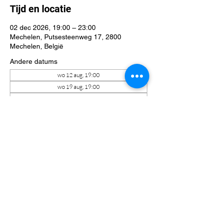
Tijd en locatie
02 dec 2026, 19:00 – 23:00
Mechelen, Putsesteenweg 17, 2800
Mechelen, België
Andere datums
wo 12 aug, 19:00
wo 19 aug, 19:00
wo 26 aug, 19:00
Bekijk alle 23 datums
Over het evenement
D&D Mechelen league: een D&D-avond in 
De Spelfanaat is een gezellige en 
avontuurlijke bijeenkomst voor spelers van 
alle niveaus, of je nu start of al een 
veteraan bent. Iedereen is welkom!