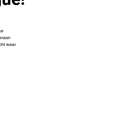
ke
teraan
cht waar