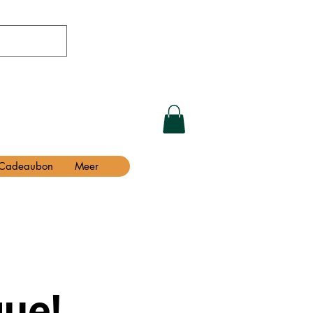
Cadeaubon
Meer
ue!