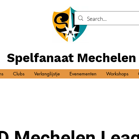
Spelfanaat Mechelen
ns
Clubs
Verlanglijstje
Evenementen
Workshops
D Mechelen Leag