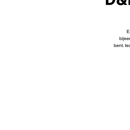
E
bijee
bent. I