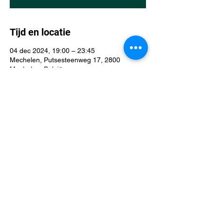
Tijd en locatie
04 dec 2024, 19:00 – 23:45
Mechelen, Putsesteenweg 17, 2800
Mechelen, België
Over het evenement
D&D Mechelen league: een D&D-avond in 
De Spelfanaat is een gezellige en 
avontuurlijke bijeenkomst voor spelers van 
alle niveaus, of je nu start of al een 
veteraan bent. Iedereen is welkom!
Deel dit evenement