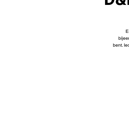
E
bijee
bent. I