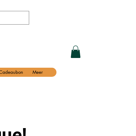
Cadeaubon
Meer
ue!