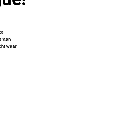
ke
teraan
cht waar