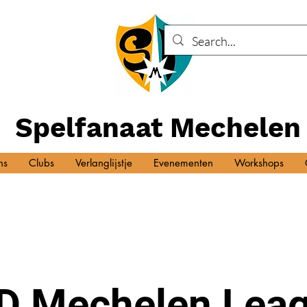
Spelfanaat Mechelen
ns
Clubs
Verlanglijstje
Evenementen
Workshops
D Mechelen Leag