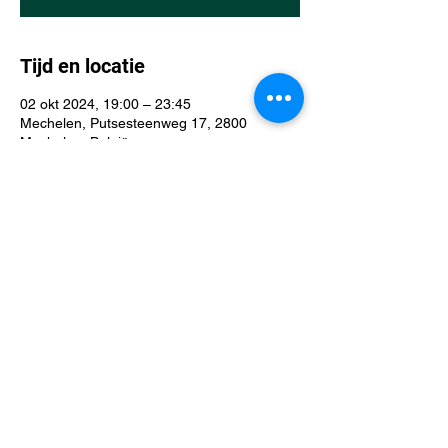
Tijd en locatie
02 okt 2024, 19:00 – 23:45
Mechelen, Putsesteenweg 17, 2800
Mechelen, België
Over het evenement
D&D Mechelen league: een D&D-avond in 
De Spelfanaat is een gezellige en 
avontuurlijke bijeenkomst voor spelers van 
alle niveaus, of je nu start of al een 
veteraan bent. Iedereen is welkom!
Deel dit evenement