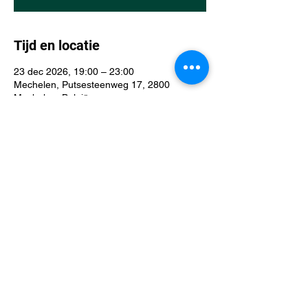
Tijd en locatie
23 dec 2026, 19:00 – 23:00
Mechelen, Putsesteenweg 17, 2800
Mechelen, België
Over het evenement
D&D Mechelen league: een D&D-avond in 
De Spelfanaat is een gezellige en 
avontuurlijke bijeenkomst voor spelers van 
alle niveaus, of je nu start of al een 
veteraan bent. Iedereen is welkom!
Deel dit evenement