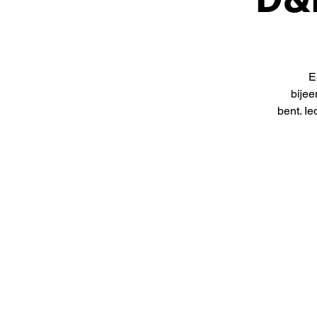
E
bijee
bent. I