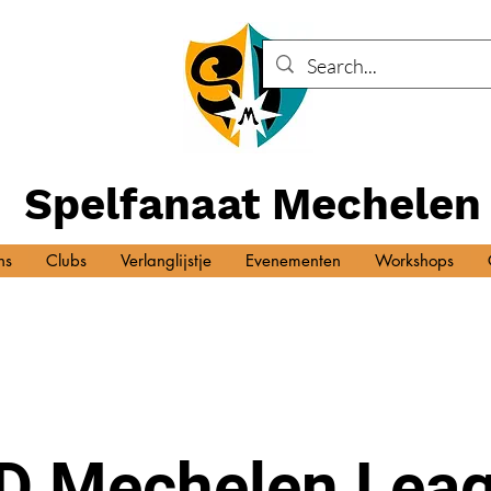
Spelfanaat Mechelen
ns
Clubs
Verlanglijstje
Evenementen
Workshops
D Mechelen Leag