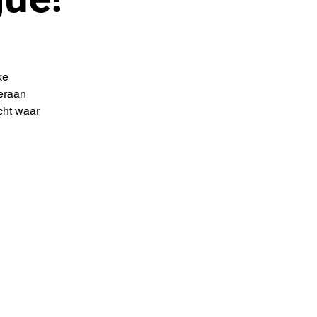
ke
teraan
cht waar