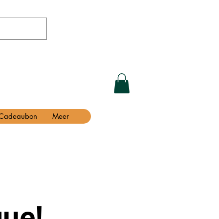
Cadeaubon
Meer
ue!