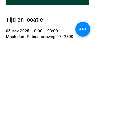
Tijd en locatie
05 nov 2025, 19:00 – 23:00
Mechelen, Putsesteenweg 17, 2800
Mechelen, België
Over het evenement
D&D Mechelen league: een D&D-avond in 
De Spelfanaat is een gezellige en 
avontuurlijke bijeenkomst voor spelers van 
alle niveaus, of je nu start of al een 
veteraan bent. Iedereen is welkom!
Deel dit evenement