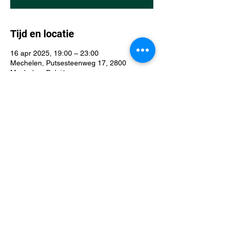
Tijd en locatie
16 apr 2025, 19:00 – 23:00
Mechelen, Putsesteenweg 17, 2800
Mechelen, België
Over het evenement
D&D Mechelen league: een D&D-avond in 
De Spelfanaat is een gezellige en 
avontuurlijke bijeenkomst voor spelers van 
alle niveaus, of je nu start of al een 
veteraan bent. Iedereen is welkom!
Deel dit evenement