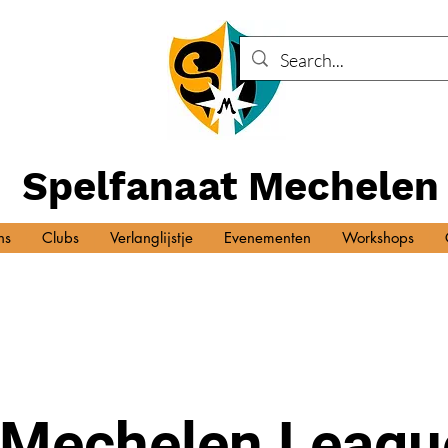
Spelfanaat Mechelen
ns
Clubs
Verlanglijstje
Evenementen
Workshops
Mechelen League