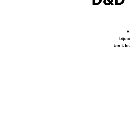
E
bijee
bent. I