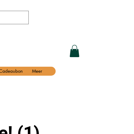
Cadeaubon
Meer
! (1)