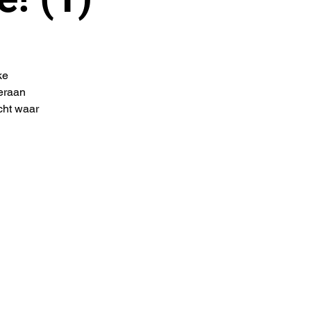
ke
teraan
cht waar