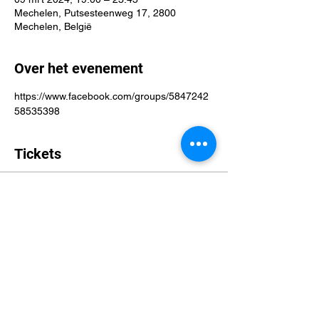
Mechelen, Putsesteenweg 17, 2800
Mechelen, België
Over het evenement
https://www.facebook.com/groups/5847242
58535398
Tickets
Verkoop geëindigd op
Soort ticket
D&D Mechelen Adventure's
Meer info
Prijs
€ 0,00