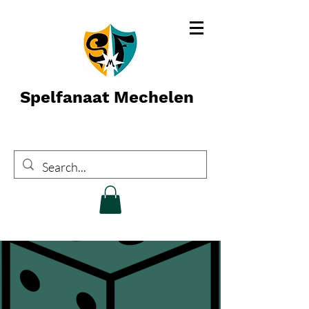
Spelfanaat Mechelen